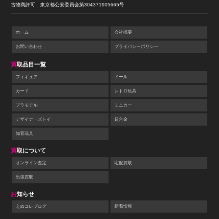
古物商許可 東京都公安委員会第304371905665号
ホーム
会社概要
お問い合わせ
プライバシーポリシー
買取品目一覧
フィギュア
ドール
カード
レトロ玩具
プラモデル
ミニカー
デザイナーズトイ
超合金
知育玩具
買取について
オンライン査定
宅配買取
出張買取
お知らせ
えぬコレブログ
新着情報