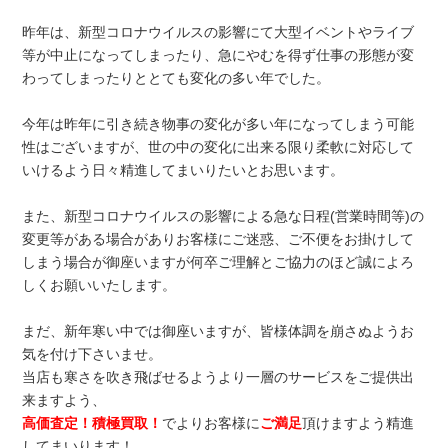
昨年は、新型コロナウイルスの影響にて大型イベントやライブ
等が中止になってしまったり、急にやむを得ず仕事の形態が変
わってしまったりととても変化の多い年でした。
今年は昨年に引き続き物事の変化が多い年になってしまう可能
性はございますが、世の中の変化に出来る限り柔軟に対応して
いけるよう日々精進してまいりたいとお思います。
また、新型コロナウイルスの影響による急な日程(営業時間等)の
変更等がある場合がありお客様にご迷惑、ご不便をお掛けして
しまう場合が御座いますが何卒ご理解とご協力のほど誠によろ
しくお願いいたします。
まだ、新年寒い中では御座いますが、皆様体調を崩さぬようお
気を付け下さいませ。
当店も寒さを吹き飛ばせるようより一層のサービスをご提供出
来ますよう、
高価査定！積極買取！
でよりお客様に
ご満足
頂けますよう精進
してまいります！